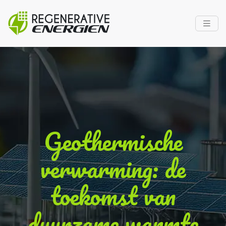
Geothermische
verwarming: de
toekomst van
duurzame warmte