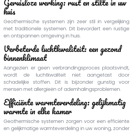
Geruisloze werking: rust en stilte in uw
huis
Geothermische systemen zijn zeer stil in vergelijking
met traditionele systemen. Dit bevordert een rustige
en ontspannen omgeving in huis.
Verbeterde luchtkwaliteit: een gezond
binnenklimaat
Aangezien er geen verbrandingsproces plaatsvindt,
wordt de luchtkwaliteit niet aangetast door
schadelijke stoffen. Dit is bijzonder gunstig voor
mensen met allergieën of ademhalingsproblemen.
Efficiënte warmteverdeling: gelijkmatig
warmte in elke kamer
Geothermische systemen zorgen voor een efficiënte
en gelijkmatige warmteverdeling in uw woning, zonder