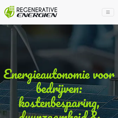
Energieautonomie voor
bedrijven:
kostenbesparing,
duurzaamheid &