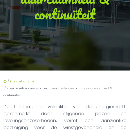
continuïteit
/
Energietransitie
/ Energieautonomie voor bedrijven: kostenbesparing, duurzaamheid &
continuïteit
De toenemende volatiliteit van de energiemarkt,
gekenmerkt door stijgende prijzen en
leveringsonzekerheden, vormt een aanzienlijke
bedreiging voor de winstgevendheid en de