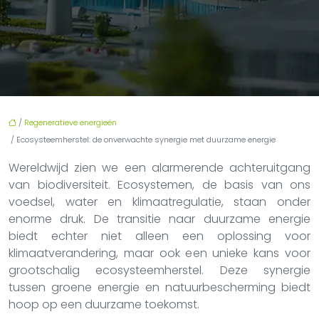
/
Regeneratieve energieën
/ Ecosysteemherstel: de onverwachte synergie met duurzame energie
Wereldwijd zien we een alarmerende achteruitgang
van biodiversiteit. Ecosystemen, de basis van ons
voedsel, water en klimaatregulatie, staan onder
enorme druk. De transitie naar duurzame energie
biedt echter niet alleen een oplossing voor
klimaatverandering, maar ook een unieke kans voor
grootschalig ecosysteemherstel. Deze synergie
tussen groene energie en natuurbescherming biedt
hoop op een duurzame toekomst.