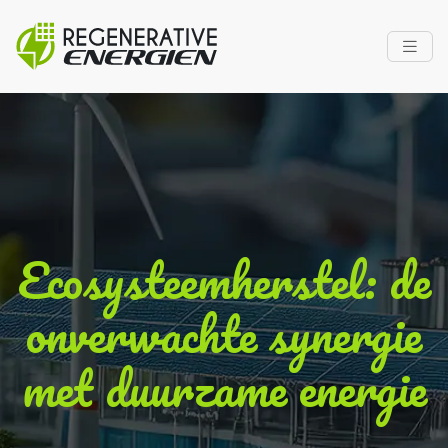
Ecosysteemherstel: de
onverwachte synergie
met duurzame energie